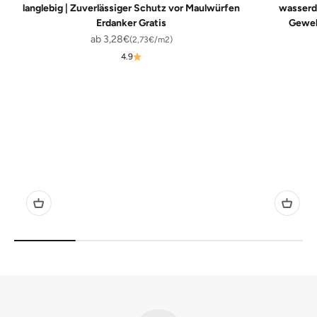
langlebig | Zuverlässiger Schutz vor Maulwürfen
wasserd
Erdanker Gratis
Gewebe
Angebot
ab 3,28€
(2,73€/m2)
4.9