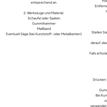
Höh
entsprechend an.
Entfern
2. Werkzeuge und Material:
Schaufel oder Spaten
Gummihammer
Maßband
Stellen Si
Eventuell Säge (bei Kunststoff- oder Metallkanten)
darauf, da
Falls erfor
Drücken S
Gumm
Bei Kun
z
verwendet w