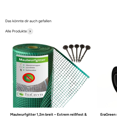
Alle Produkte
Maulwurfgitter 1,2m breit – Extrem reißfest &
EraGreen 