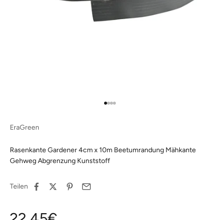
Gehe zu Element 1
Gehe zu Element 2
Gehe zu Element 3
Gehe zu Element 4
EraGreen
Rasenkante Gardener 4cm x 10m Beetumrandung Mähkante
Gehweg Abgrenzung Kunststoff
Teilen
Angebot
22,45€